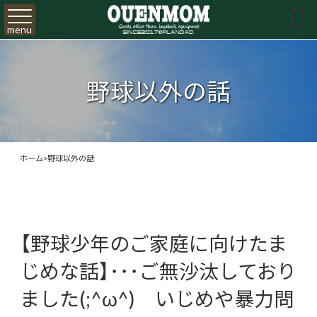

menu
野球以外の話
ホーム
>
野球以外の話
【野球少年のご家庭に向けたま
じめな話】･･･ご無沙汰しており
ました(;^ω^) いじめや暴力問