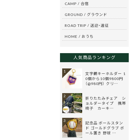
CAMP / 合宿
GROUND / グラウンド
ROAD TRIP / 送迎・遠征
HOME / おうち
人気商品ランキング
1
文字鶴キーホルダー 1
0個から10個9800円
（@980円） クリ…
2
折りたたみチェア シ
ョルダータイプ 携帯
椅子 カーキ…
3
記念品 ボールスタン
ド ゴールドグラブ ボ
ール置き 野球 …