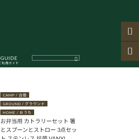


GUIDE
ご利用ガイド
CAMP / 合宿
GROUND / グラウンド
HOME / おうち
お弁当用 カトラリーセット 箸
とスプーンとストロー 3点セッ
ト ステンレス 抗菌 VANYI