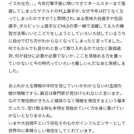
イスの仕方、、。今年打撃不振に喘いできてオールスターまで落
選してしまったヤクルトの村上選手が、なぜ今年は打てなくな
ってしまったのですか？と質問され、ある意味大谷選手や吉田
選手、ダルビッシュ選手などMLBの第一線で活躍してる人の練
習方法等いいとこどりをしようとしていろいろ試しているうち
に自分で打ち方がわからなくなってしまったと言ってました。
何でもかんでも良かれと思って取り入れるのではなく取捨選
択、何が自分に必要か必要でないか、ここを見極める力を養っ
ていかないと今の時代っていろいろ難しいんだなあと実感しま
した。
あふれかえる情報の中何を信じていいかわからないAI生成の
嘘の情報ですら、最近は専門家が見分けられないと言います。
なので発信側がきちんと嘘偽りなく情報を発信するという基本
だったり、受け取る側も本物を見極めていく力を身に着けてい
かないとなりませんね。
いまや大谷翔平という存在そのものがインフルエンサーとして
世界中に素晴らしい発信をしてくれています。