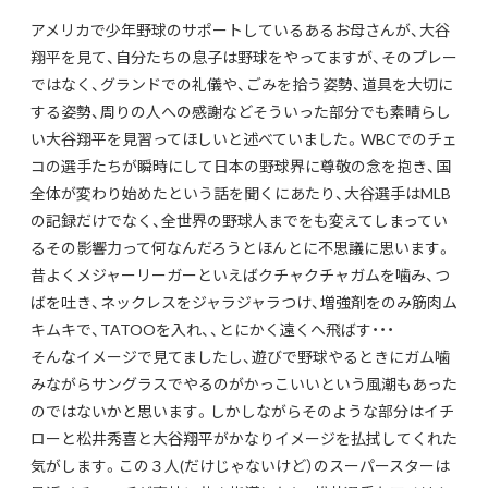
アメリカで少年野球のサポートしているあるお母さんが、大谷
翔平を見て、自分たちの息子は野球をやってますが、そのプレー
ではなく、グランドでの礼儀や、ごみを拾う姿勢、道具を大切に
する姿勢、周りの人への感謝などそういった部分でも素晴らし
い大谷翔平を見習ってほしいと述べていました。WBCでのチェ
コの選手たちが瞬時にして日本の野球界に尊敬の念を抱き、国
全体が変わり始めたという話を聞くにあたり、大谷選手はMLB
の記録だけでなく、全世界の野球人までをも変えてしまってい
るその影響力って何なんだろうとほんとに不思議に思います。
昔よくメジャーリーガーといえばクチャクチャガムを噛み、つ
ばを吐き、ネックレスをジャラジャラつけ、増強剤をのみ筋肉ム
キムキで、TATOOを入れ、、とにかく遠くへ飛ばす・・・
そんなイメージで見てましたし、遊びで野球やるときにガム噛
みながらサングラスでやるのがかっこいいという風潮もあった
のではないかと思います。しかしながらそのような部分はイチ
ローと松井秀喜と大谷翔平がかなりイメージを払拭してくれた
気がします。この３人(だけじゃないけど）のスーパースターは