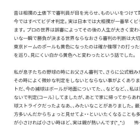
昔は相撲の土俵下で審判員が目を光らせ、ものいいをつけて取
今ではすべてビデオ判定。実は日本では大相撲が一番早くビ
ます。プロの世界は誤審によってその後の人生が大きく変わ
いな一瞬で勝負が決まる世界ならなおさら審判の判断は大切
東京ドームのポールも黄色になったのは確か篠塚？の打った
を巡り、見にくい白から黄色へと変わったという話でした。
私が息子たちの野球の時にお父さん審判で、さらに公式戦み
その時によく微妙な判定をしないとならない事がよくありま
トだ、今の捕球はボールが地面についてた、、などなど、、私
ないで判定(コール）してましたが、あとで家に帰ってからあれ
球ストライクだったよなあ、、みたいなことがありました。
方多いんだからちょっと見せてよ・・といいたくなることも
が小さければ小さい時ほど、実は親が熱いんです(*_*;) 