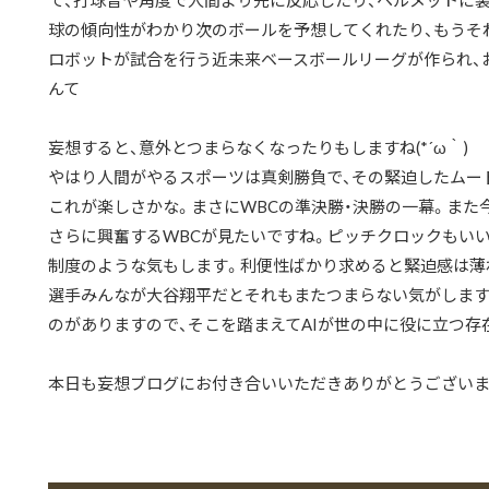
て、打球音や角度で人間より先に反応したり、ヘルメットに
球の傾向性がわかり次のボールを予想してくれたり、もうそ
ロボットが試合を行う近未来ベースボールリーグが作られ、お
んて
妄想すると、意外とつまらなくなったりもしますね(*´ω｀)
やはり人間がやるスポーツは真剣勝負で、その緊迫したムード
これが楽しさかな。まさにWBCの準決勝・決勝の一幕。また今
さらに興奮するWBCが見たいですね。ピッチクロックもい
制度のような気もします。利便性ばかり求めると緊迫感は薄
選手みんなが大谷翔平だとそれもまたつまらない気がします
のがありますので、そこを踏まえてAIが世の中に役に立つ存
本日も妄想ブログにお付き合いいただきありがとうございました