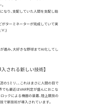
・。
になり、支配していた人間を支配し始
どがターミネーターが完成していて実
;∀;)
が進み、大好きな野球までAI化してし
導入される新しい技術】
苫の1ミリ、、これはまさに人間の目で
界でも最近はVAR判定が盛んにおこな
クロックによる機器の装着、陸上競技の
な競技で新技術が導入されています。