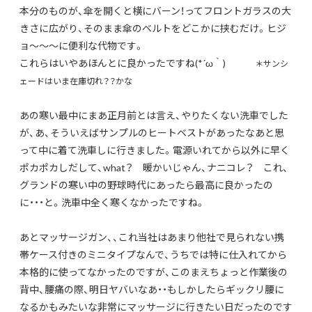
本分のものが、傘を開くと横にバーン！ってフロントガラスの大
きさに広がり、そのまま傘のベルトをどこかに挟むだけ。ヒジ
ョ～～～に便利な代物です。
これらはいやあほんとに良かったですね(*´ω｀)
＊サンシ
ェードはいま在庫切れ？？かな
あの寒い最中にまあ正月前とは言え、やりたくない洗車でした
が、あ、そういえばサンプルのヒートベストがあったなあと思
って中に着て洗車しに行きました。電源いれてから以外に早く
ポカポカしだして、what？ 暖かいじゃん、ナニコレ？ これ、
グランドの寒い中の野球時代にあったら最高に良かったの
に・・・と。洗車中全く寒くなかったですね。
あとマッサージガン、、これ当社はあまり他社で見られない携
帯ケース付きのミニタイプなんで、うちでは特に仕入れてから
本格的に使ってなかったのですが、このまえちょっと作業後の
背中、腰痛の際、明日ヤバいなあ・・もしかしたらギックリ腰に
なるかもみたいな非常にマッサージに行きたい日だったのです