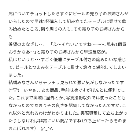
席についてチョットしたらすぐにビールの売り子のお姉さんが
いらしたので早速1杯購入して組み立てたテーブルに乗せて飲
み始めたところ、隣や周りの人も、その売り子のお姉さんから
も
羨望のまなざし・・。 「え～それいいですね～～～、私も1個買
おうかなあ・・」と売り子のお姉さんから早速反応が。
私はというと・・・すごく優雅にテーブル付きの席みたいな感じ
で、ビールとつまみをテーブルに乗せて悠々と堪能してしまい
ました。
結構みなさんからチラチラ見られて悪い気がしなかったです
(*’▽’) いやぁ、、あの商品、手前味噌ですがほんとに便利でし
た。これまで実際に屋外とか、写真撮影以外では使ったことも
なかったのであまりその良さを認識してなかったんですが、こ
れ以外と売れるわけがわかりました。実際興奮して立ち上がっ
たりしなければ非常にいい商品ですね（立ち上がったらそのま
まこぼれます） (;^_^A