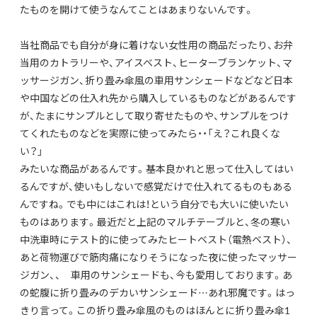
たものを開けて使うなんてことはあまりないんです。
当社商品でも自分が身に着けない女性用の商品だったり、お弁
当用のカトラリーや、アイスベスト、ヒーターブランケット、マ
ッサージガン、折り畳み傘風の車用サンシェードなどなど日本
や中国などの仕入れ先から購入しているものなどがあるんです
が、たまにサンプルとして取り寄せたものや、サンプルをつけ
てくれたものなどを実際に使ってみたら・・「え？これ良くな
い？」
みたいな商品があるんです。基本良かれと思って仕入してはい
るんですが、使いもしないで感覚だけで仕入れてるものもある
んですね。でも中にはこれは！という自分でも大いに使いたい
ものはあります。最近だと上記のマルチテーブルと、冬の寒い
中洗車時にテスト的に使ってみたヒートベスト（電熱ベスト）、
あと荷物運びで筋肉痛になりそうになった夜に使ったマッサー
ジガン、、 車用のサンシェードも、今も愛用しております。あ
の蛇腹に折り畳みのデカいサンシェード…あれ邪魔です。はっ
きり言って。この折り畳み傘風のものはほんとに折り畳み傘1