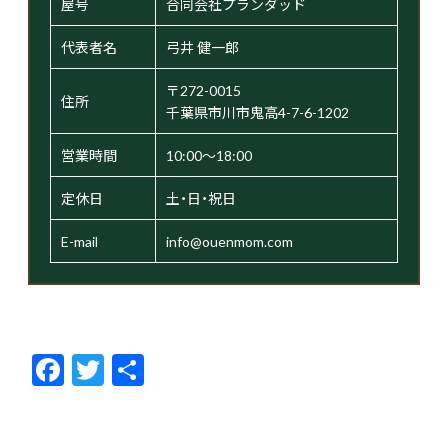
屋号
合同会社プランダッド
代表者名
弓井 健一郎
〒272-0015
住所
千葉県市川市鬼高4-7-6-1202
営業時間
10:00～18:00
定休日
土・日・祝日
E-mail
info@ouenmom.com
F
T
共
ac
w
有
e
itt